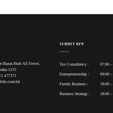
SUBMIT RFP
n Bazar,Shah-Ali Tower,
Tax Consultancy :
07:00 –
Dhaka-1215
Entrepreneurship :
09:00 –
11 477373
folio.com.bd
Family Business :
18:00 –
Business Strategy :
18:00 –