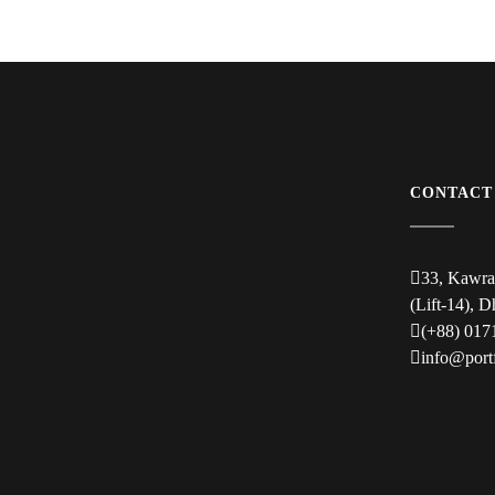
CONTACT
33, Kawra
(Lift-14), 
(+88) 017
info@port